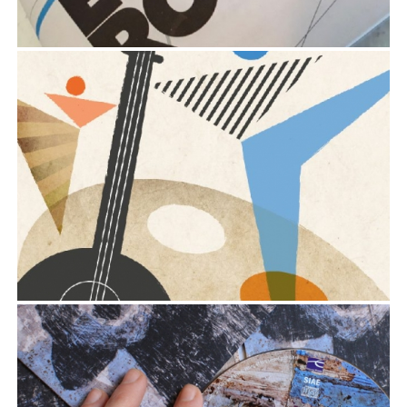
FESTIVAL ED EVENTI
Comunicazione
,
Immagine coordinata
MATERIALI PROMOZIONALI
Comunicazione
,
Immagine coordinata