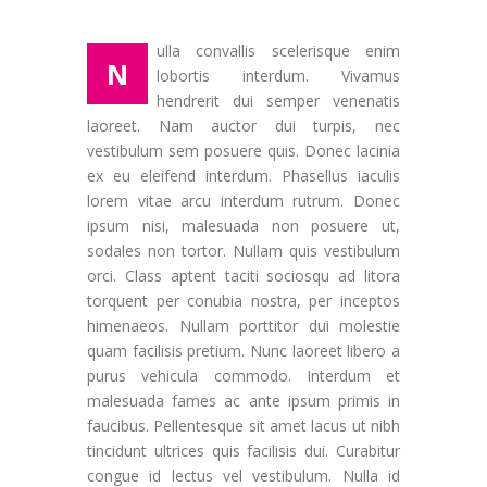
ulla convallis scelerisque enim
N
lobortis interdum. Vivamus
hendrerit dui semper venenatis
laoreet. Nam auctor dui turpis, nec
vestibulum sem posuere quis. Donec lacinia
ex eu eleifend interdum. Phasellus iaculis
lorem vitae arcu interdum rutrum. Donec
ipsum nisi, malesuada non posuere ut,
sodales non tortor. Nullam quis vestibulum
orci. Class aptent taciti sociosqu ad litora
torquent per conubia nostra, per inceptos
himenaeos. Nullam porttitor dui molestie
quam facilisis pretium. Nunc laoreet libero a
purus vehicula commodo. Interdum et
malesuada fames ac ante ipsum primis in
faucibus. Pellentesque sit amet lacus ut nibh
tincidunt ultrices quis facilisis dui. Curabitur
congue id lectus vel vestibulum. Nulla id