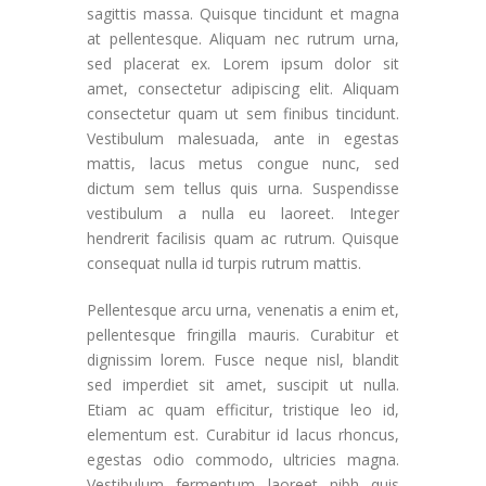
sagittis massa. Quisque tincidunt et magna
at pellentesque. Aliquam nec rutrum urna,
sed placerat ex. Lorem ipsum dolor sit
amet, consectetur adipiscing elit. Aliquam
consectetur quam ut sem finibus tincidunt.
Vestibulum malesuada, ante in egestas
mattis, lacus metus congue nunc, sed
dictum sem tellus quis urna. Suspendisse
vestibulum a nulla eu laoreet. Integer
hendrerit facilisis quam ac rutrum. Quisque
consequat nulla id turpis rutrum mattis.
Pellentesque arcu urna, venenatis a enim et,
pellentesque fringilla mauris. Curabitur et
dignissim lorem. Fusce neque nisl, blandit
sed imperdiet sit amet, suscipit ut nulla.
Etiam ac quam efficitur, tristique leo id,
elementum est. Curabitur id lacus rhoncus,
egestas odio commodo, ultricies magna.
Vestibulum fermentum laoreet nibh quis